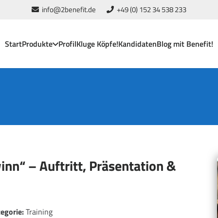
info@2benefit.de
+49 (0) 152 34 538 233
Start
Produkte
Profil
Kluge Köpfe!
Kandidaten
Blog mit Benefit!
nn“ – Auftritt, Präsentation &
egorie:
Training