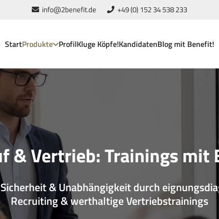
info@2benefit.de
+49 (0) 152 34 538 233
Start
Produkte
Profil
Kluge Köpfe!
Kandidaten
Blog mit Benefit!
f & Vertrieb: Trainings mit 
Sicherheit & Unabhängigkeit durch eignungsdia
Recruiting & werthaltige Vertriebstrainings