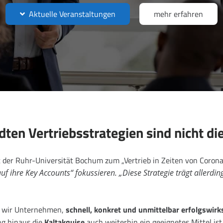
Aktuelle Veranstaltungen
mehr erfahren
en Vertriebsstrategien sind nicht die
 der Ruhr-Universität Bochum zum „Vertrieb in Zeiten von Coron
 ihre Key Accounts“ fokussieren. „Diese Strategie trägt allerdi
 wir Unternehmen,
schnell, konkret und unmittelbar erfolgswir
ng hinaus die
Kaltakquise
auch weiterhin ein geeignetes Mittel ist