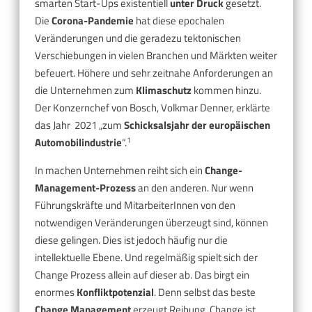
smarten Start-Ups existentiell
unter Druck
gesetzt.
Die
Corona-Pandemie
hat diese epochalen
Veränderungen und die geradezu tektonischen
Verschiebungen in vielen Branchen und Märkten weiter
befeuert. Höhere und sehr zeitnahe Anforderungen an
die Unternehmen zum
Klimaschutz
kommen hinzu.
Der Konzernchef von Bosch, Volkmar Denner, erklärte
das Jahr 2021 „zum
Schicksalsjahr der europäischen
1
Automobilindustrie
“.
In machen Unternehmen reiht sich ein
Change-
Management-Prozess
an den anderen. Nur wenn
Führungskräfte und MitarbeiterInnen von den
notwendigen Veränderungen überzeugt sind, können
diese gelingen. Dies ist jedoch häufig nur die
intellektuelle Ebene. Und regelmäßig spielt sich der
Change Prozess allein auf dieser ab. Das birgt ein
enormes
Konfliktpotenzial
. Denn selbst das beste
Change Management
erzeugt Reibung. Change ist