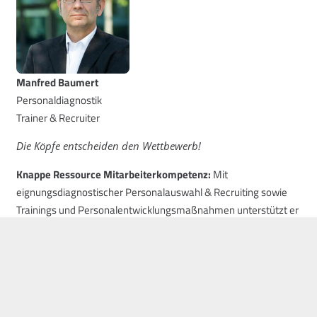
Manfred Baumert
Personaldiagnostik
Trainer & Recruiter
Die Köpfe entscheiden den Wettbewerb!
Knappe Ressource Mitarbeiterkompetenz:
Mit
eignungsdiagnostischer Personalauswahl & Recruiting sowie
Trainings und Personalentwicklungsmaßnahmen unterstützt er
Unternehmen schwer imitierbare
Wettbewerbsvorteile
zu
erlangen. Immer nach dem Motto „Technik schlägt Beliebigkeit“
und stets den
Benefit
für seine Kunden im Fokus.